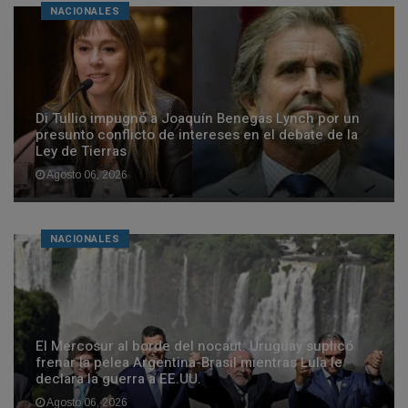
NACIONALES
Di Tullio impugnó a Joaquín Benegas Lynch por un
presunto conflicto de intereses en el debate de la
Ley de Tierras
Agosto 06, 2026
NACIONALES
El Mercosur al borde del nocaut: Uruguay suplicó
frenar la pelea Argentina-Brasil mientras Lula le
declara la guerra a EE.UU.
Agosto 06, 2026