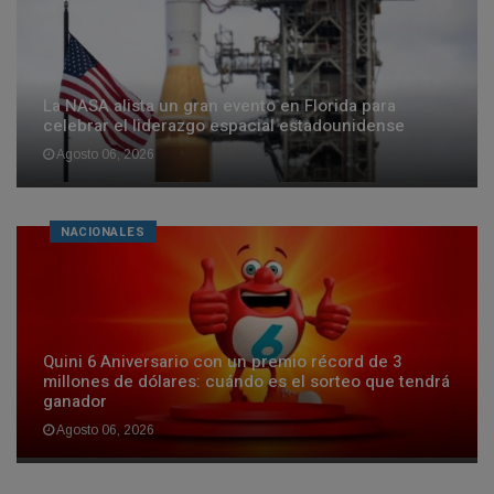
La NASA alista un gran evento en Florida para
celebrar el liderazgo espacial estadounidense
Agosto 06, 2026
NACIONALES
Quini 6 Aniversario con un premio récord de 3
millones de dólares: cuándo es el sorteo que tendrá
ganador
Agosto 06, 2026