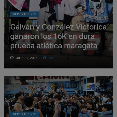
DEPORTES V/P
Galván y González Victorica
ganaron los 16K en dura
prueba atlética maragata
Julio 21, 2026
24
DEPORTES V/P