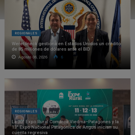
REGIONALES
Weretilneck gestiona en Estados Unidos un crédito
de 85 millones de dólares ante el BID
Agosto 06, 2026
6
REGIONALES
La 30° Expo Rural Comarca Viedma–Patagones y la
13° Expo Nacional Patagónica de Angus inician su
cuenta regresiva