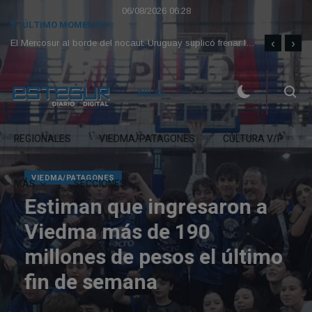
06/08/2026 06:28
ÚLTIMO MOMENTO :
‹
›
La revolución china: el boom de la electromovilidad ya pisa fuerte en Córdoba
El Mercosur al borde del nocaut: Uruguay suplicó frenar la pelea Argentina-Brasil mientras Lula le declara la guerra a EE.UU.
INICIO
REGIONALES
VIEDMA/PATAGONES
CULTURA V/P
MÁS
SECCIONES
 a
timo