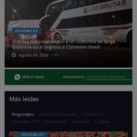
REGIONALES
Vialidad Nacional asistió a un colectivo de larga
distancia en el ingreso a Clemente Onelli
Agosto 04, 2026
7
Más leídas
Regionales
Viedma/Patagones
Cultura V/P
Deportes V/P
Nacionales
Deportes
Cultura
REGIONALES