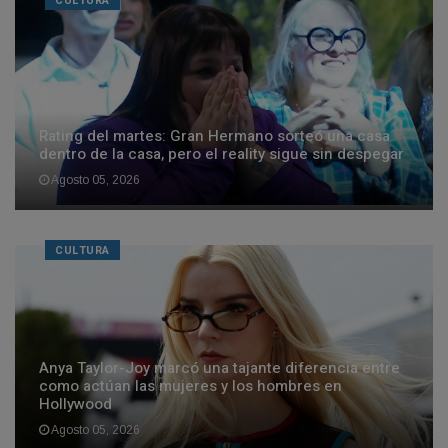
CULTURA
Rating del martes: Gran Hermano sorteó una casa
dentro de la casa, pero el reality sigue sin despegar
Agosto 05, 2026
CULTURA
Anya Taylor-Joy marcó una tajante diferencia entre
como actúan las mujeres y los hombres en
Hollywood
Agosto 05, 2026