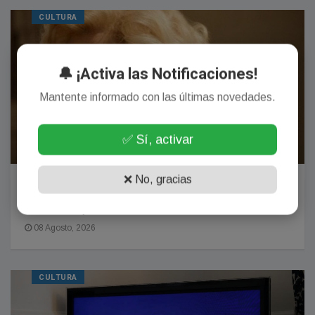
CULTURA
🔔 ¡Activa las Notificaciones!
Mantente informado con las últimas novedades.
✅ Sí, activar
❌ No, gracias
La morocha Dakota Johnson y un nuevo desafío:
interpretar a la diva Marilyn Monroe, que según
cuenta la leyenda, la tuvo en brazos
08 Agosto, 2026
CULTURA