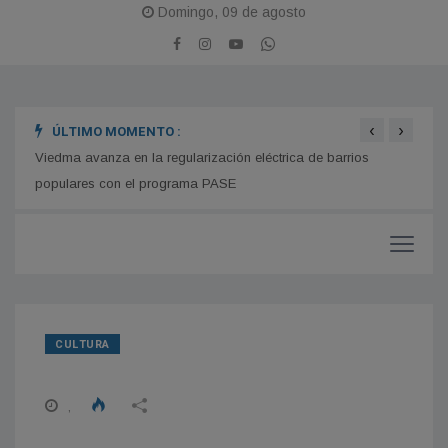
Domingo, 09 de agosto
‹
›
ÚLTIMO MOMENTO :
En el
Odarda celebró el respaldo unánime para avanzar con la
Fiscalía y Defensoría en Sierra Grande
inclu
Viedma avanza en la regularización eléctrica de barrios
populares con el programa PASE
CULTURA
,