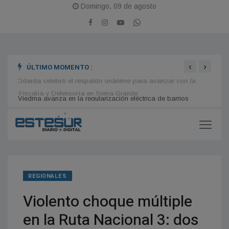
Domingo, 09 de agosto
‹
›
ÚLTIMO MOMENTO :
Odarda celebró el respaldo unánime para avanzar con la
En el
Fiscalía y Defensoría en Sierra Grande
inclu
REGIONALES
Violento choque múltiple
en la Ruta Nacional 3: dos