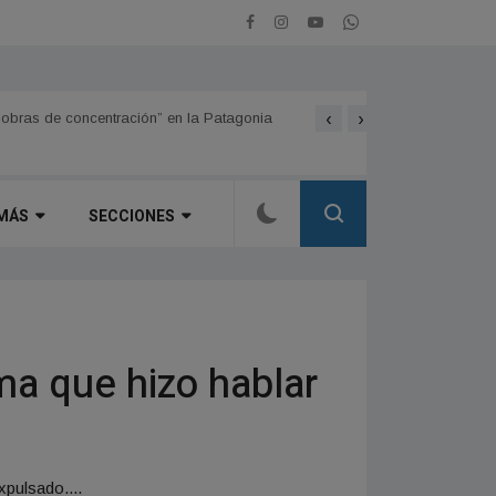
‹
›
niobras de concentración” en la Patagonia
La legislatura sancionó l
MÁS
SECCIONES
ma que hizo hablar
xpulsado....