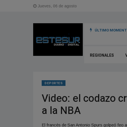
Jueves, 06 de agosto
ÚLTIMO MOMENTO
nversión de US$85 millones del BID para transformar su matriz productiva
REGIONALES
DEPORTES
Video: el codazo c
a la NBA
El francés de San Antonio Spurs golpeó feo a 