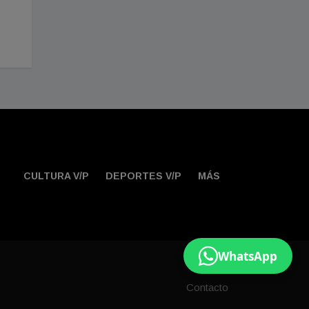
atrincherado por varias horas
Agosto 06, 2026
tras operativo
Julio 31, 2026
CULTURA V/P
DEPORTES V/P
MÁS
WhatsApp
Contacto