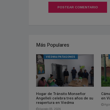
POSTEAR COMENTARIO
Más Populares
VIEDMA/PATAGONES
Hogar de Tránsito Monseñor
Cáma
Angelleli celebra tres años de su
en V
a una ley para
reapertura en Viedma
le de celulares
Agos
elas
Agosto 05, 2026