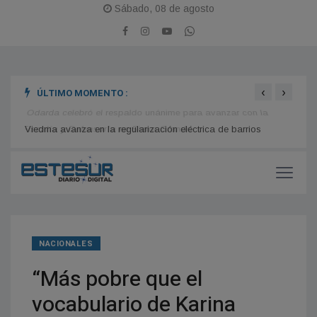
Sábado, 08 de agosto
‹
›
ÚLTIMO MOMENTO :
Odarda celebró el respaldo unánime para avanzar con la
En el
Fiscalía y Defensoría en Sierra Grande
inclu
Viedma avanza en la regularización eléctrica de barrios
populares con el programa PASE
NACIONALES
“Más pobre que el
vocabulario de Karina