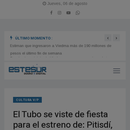
Jueves, 06 de agosto
‹
›
ÚLTIMO MOMENTO :
es
Estiman que ingresaron a Viedma más de 190 millones de
Hogar
pesos el último fin de semana
reape
CULTURA V/P
El Tubo se viste de fiesta
para el estreno de: Pitisdí,