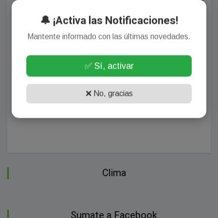
🔔 ¡Activa las Notificaciones!
Mantente informado con las últimas novedades.
✅ Sí, activar
Hogar de Tránsito Monseñor Angelleli celebra tres
años de su reapertura en Viedma
Agosto 05, 2026
❌ No, gracias
Clima
Sumate a Facebook