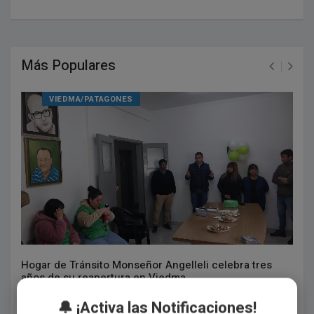
Más Populares
VIEDMA/PATAGONES
Hogar de Tránsito Monseñor Angelleli celebra tres
años de su reapertura en Viedma
Agosto 05, 2026
🔔 ¡Activa las Notificaciones!