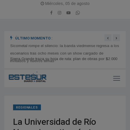
Miércoles, 05 de agosto
‹
›
ÚLTIMO MOMENTO :
2.000
Sicometal rompe el silencio: la banda viedmense regresa a los
Río N
escenarios tras ocho meses con un show cargado de
las C
invitados y nuevos temas
REGIONALES
La Universidad de Río