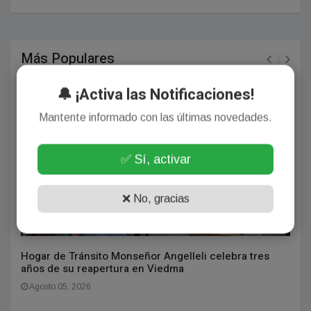
Más Populares
🔔 ¡Activa las Notificaciones!
VIEDMA/PATAGONES
Mantente informado con las últimas novedades.
✅ Sí, activar
❌ No, gracias
Hogar de Tránsito Monseñor Angelleli celebra tres
años de su reapertura en Viedma
Agosto 05, 2026