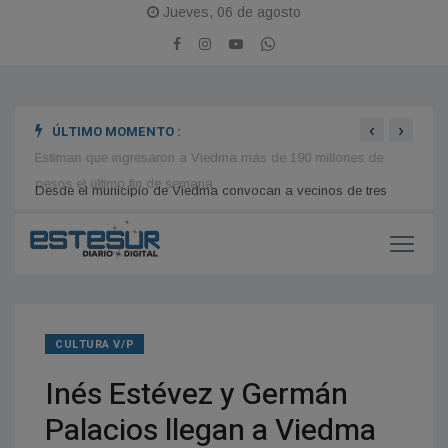
Jueves, 06 de agosto
‹
›
ÚLTIMO MOMENTO :
es
Estiman que ingresaron a Viedma más de 190 millones de
Hogar
pesos el último fin de semana
reape
CULTURA V/P
Inés Estévez y Germán
Palacios llegan a Viedma