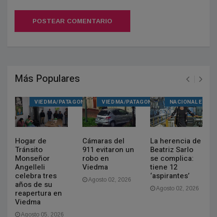
POSTEAR COMENTARIO
Más Populares
S
VIEDMA/PATAGONES
VIEDMA/PATAGONES
NACIONALES
Hogar de
Cámaras del
La herencia de
Tránsito
911 evitaron un
Beatriz Sarlo
e
Monseñor
robo en
se complica:
Angelleli
Viedma
tiene 12
celebra tres
‘aspirantes’
Agosto 02, 2026
años de su
Agosto 02, 2026
reapertura en
Viedma
Agosto 05, 2026